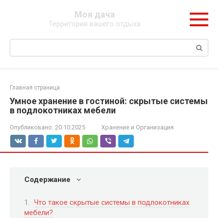
Перейти
Моя дача
к
Территория вашего отдыха
контенту
Поиск:
Главная страница
Умное хранение в гостиной: скрытые системы
в подлокотниках мебели
Опубликовано:
20.10.2025
Хранение и Организация
Содержание
Что такое скрытые системы в подлокотниках
мебели?