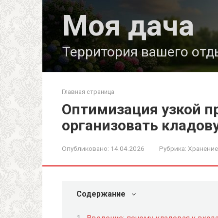
Перейти
Моя дача
к
контенту
Территория вашего отд
Главная страница
Оптимизация узкой п
организовать кладову
Опубликовано:
14.04.2026
Рубрика:
Хранение
Содержание