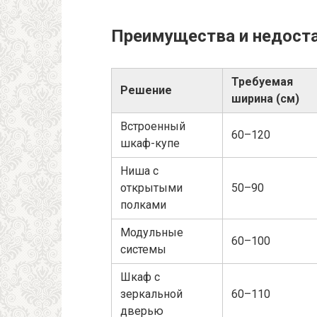
Преимущества и недоста
Требуемая
Решение
ширина (см)
Встроенный
60–120
шкаф-купе
Ниша с
открытыми
50–90
полками
Модульные
60–100
системы
Шкаф с
зеркальной
60–110
дверью