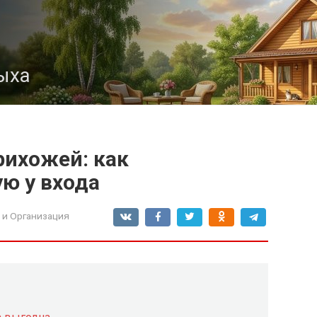
ыха
рихожей: как
ю у входа
 и Организация