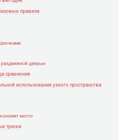
а выгодна
 базовые правила
 крючками
ой раздвижной дверью
ца сравнения
льной использования узкого пространства
экономят место
ые трюки