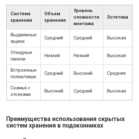
Уровень
Система
Объем
сложности
Эстетика
С
хранения
хранения
монтажа
Выдвижные
Средний
Средний
Высокая
С
ящики
Откидные
Низкий
Низкий
Высокая
Н
панели
Встроенные
Средний
Высокий
Средняя
В
полки/ниши
Скамья с
Высокий
Средний
Высокая
С
отсеками
Преимущества использования скрытых
систем хранения в подоконниках