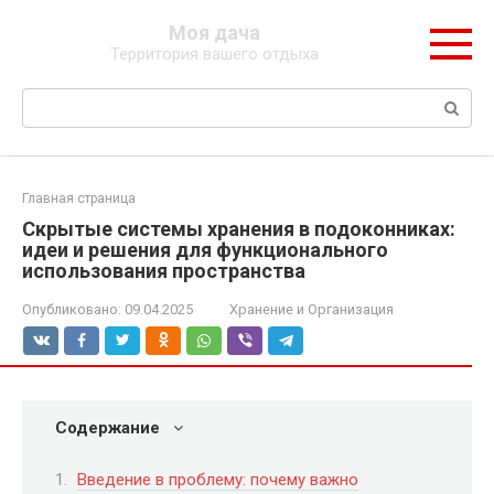
Перейти
Моя дача
к
Территория вашего отдыха
контенту
Поиск:
Главная страница
Скрытые системы хранения в подоконниках:
идеи и решения для функционального
использования пространства
Опубликовано:
09.04.2025
Хранение и Организация
Содержание
Введение в проблему: почему важно