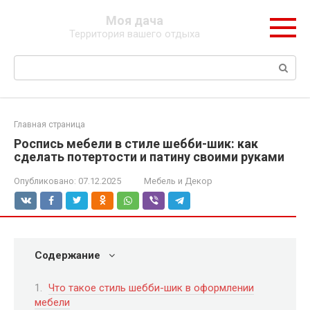
Перейти
Моя дача
к
Территория вашего отдыха
контенту
Поиск:
Главная страница
Роспись мебели в стиле шебби-шик: как
сделать потертости и патину своими руками
Опубликовано:
07.12.2025
Мебель и Декор
Содержание
Что такое стиль шебби-шик в оформлении
мебели