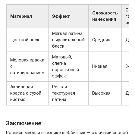
Сро
Сложность
Материал
Эффект
год
нанесения
эфф
Мягкая патина,
Цветной воск
выразительный
Средняя
До 5
блеск
Матовый,
Меловая краска
слегка
с
Низкая
3-4 
порошковый
патинированием
эффект
Акриловая
Резкая
краска с сухой
текстурная
Высокая
До 7
кистью
патина
Заключение
Роспись мебели в технике шебби-шик — отличный способ