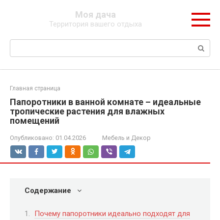
Перейти
Моя дача
к
Территория вашего отдыха
контенту
Поиск:
Главная страница
Папоротники в ванной комнате – идеальные
тропические растения для влажных
помещений
Опубликовано:
01.04.2026
Мебель и Декор
Содержание
Почему папоротники идеально подходят для