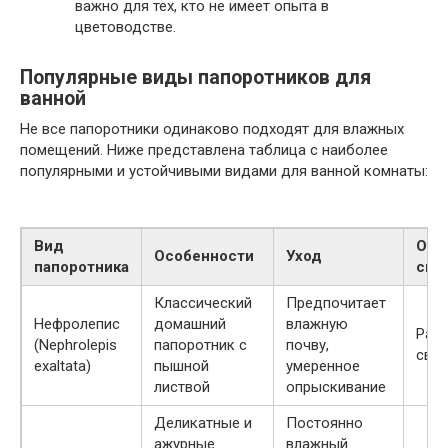
важно для тех, кто не имеет опыта в
цветоводстве.
Популярные виды папоротников для
ванной
Не все папоротники одинаково подходят для влажных
помещений. Ниже представлена таблица с наиболее
популярными и устойчивыми видами для ванной комнаты:
Вид
Опт
Особенности
Уход
папоротника
све
Классический
Предпочитает
Нефролепис
домашний
влажную
Рас
(Nephrolepis
папоротник с
почву,
свет
exaltata)
пышной
умеренное
листвой
опрыскивание
Деликатные и
Постоянно
ажурные
влажный