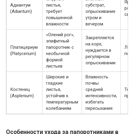
Ярк
Адиантум
листья,
субстрат,
рас
(Adiantum)
требует
опрыскивание
свет
повышенной
утром и
влажности
вечером
«Олений рог»,
Закрепляется
эпифитный
на коре,
Платицериум
папоротник с
Легк
нуждается в
(Platycerium)
необычной
полу
регулярном
формой
опрыскивании
листьев
Широкие и
Влажность
гладкие
почвы
Костенец
листья,
средней
Тень
(Asplenium)
устойчив к
интенсивности,
прям
температурным
избегать
колебаниям
пересыхания
Особенности ухода за папоротниками в