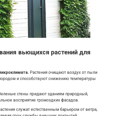
вания вьющихся растений для
микроклимата.
Растения очищают воздух от пыли
слородом и способствуют снижению температуры
еленые стены придают зданиям природный,
льное восприятие громоздких фасадов.
стения служат естественным барьером от ветра,
длевая срок службы внешних покрытий.