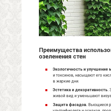
Преимущества использо
озеленения стен
Экологичность и улучшение 
и токсинов, насыщают его ки
в жаркие дни.
Эстетика и декоративность.
З
живой вид и уменьшают визуа
Защита фасадов.
Вьющиеся ра
ультрафиолета и осадков, про