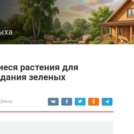
ыха
еся растения для
здания зеленых
 Декор