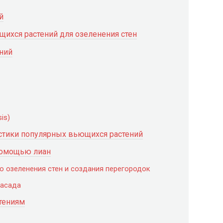
й
ихся растений для озеленения стен
ний
is)
истики популярных вьющихся растений
помощью лиан
о озеленения стен и создания перегородок
фасада
тениям