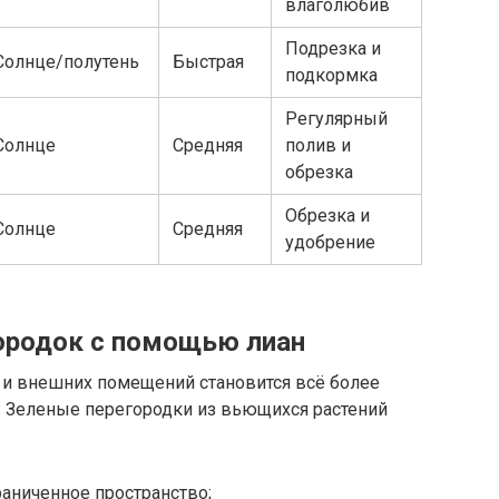
влаголюбив
Подрезка и
Солнце/полутень
Быстрая
подкормка
Регулярный
Солнце
Средняя
полив и
обрезка
Обрезка и
Солнце
Средняя
удобрение
ородок с помощью лиан
 и внешних помещений становится всё более
 Зеленые перегородки из вьющихся растений
аниченное пространство;