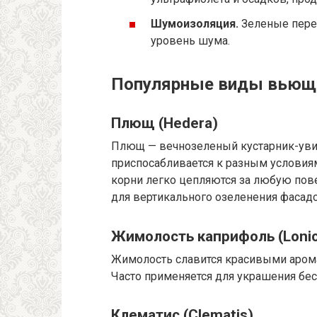
Шумоизоляция.
Зеленые перег
уровень шума.
Популярные виды вьющи
Плющ (Hedera)
Плющ — вечнозеленый кустарник-увив
приспосабливается к разным условиям, 
корни легко цепляются за любую пове
для вертикального озеленения фасадо
Жимолость каприфоль (Lonic
Жимолость славится красивыми аром
Часто применяется для украшения бес
Клематис (Clematis)