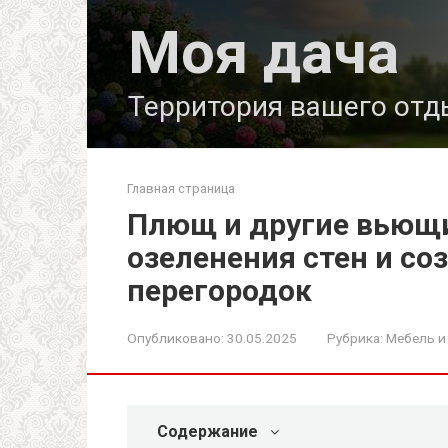
Перейти
Моя дача
к
контенту
Территория вашего отд
Главная страница
Плющ и другие вьющи
озеленения стен и со
перегородок
Опубликовано:
30.05.2025
Рубрика:
Мебель и
Содержание