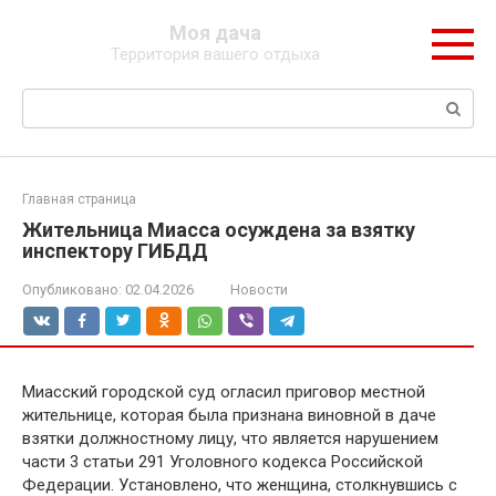
Перейти
Моя дача
к
Территория вашего отдыха
контенту
Поиск:
Главная страница
Жительница Миасса осуждена за взятку
инспектору ГИБДД
Опубликовано:
02.04.2026
Новости
Миасский городской суд огласил приговор местной
жительнице, которая была признана виновной в даче
взятки должностному лицу, что является нарушением
части 3 статьи 291 Уголовного кодекса Российской
Федерации. Установлено, что женщина, столкнувшись с