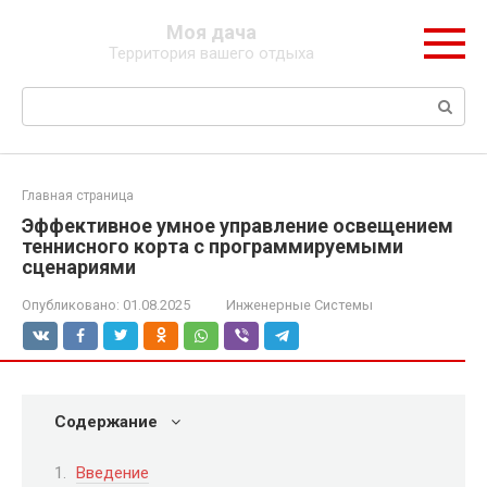
Перейти
Моя дача
к
Территория вашего отдыха
контенту
Поиск:
Главная страница
Эффективное умное управление освещением
теннисного корта с программируемыми
сценариями
Опубликовано:
01.08.2025
Инженерные Системы
Содержание
Введение