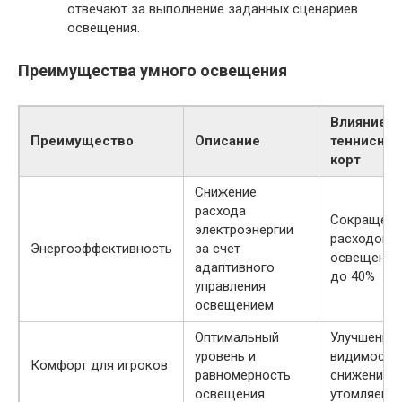
отвечают за выполнение заданных сценариев
освещения.
Преимущества умного освещения
Влияние н
Преимущество
Описание
теннисны
корт
Снижение
расхода
Сокращени
электроэнергии
расходов н
Энергоэффективность
за счет
освещение
адаптивного
до 40%
управления
освещением
Оптимальный
Улучшение
уровень и
видимости 
Комфорт для игроков
равномерность
снижение
освещения
утомляемо