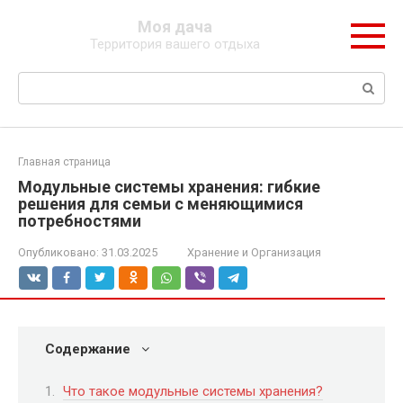
Перейти
Моя дача
к
Территория вашего отдыха
контенту
Поиск:
Главная страница
Модульные системы хранения: гибкие
решения для семьи с меняющимися
потребностями
Опубликовано:
31.03.2025
Хранение и Организация
Содержание
Что такое модульные системы хранения?