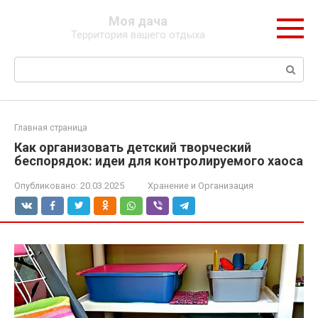
Перейти
Моя дача
к
Территория вашего отдыха
контенту
Поиск:
Главная страница
Как организовать детский творческий
беспорядок: идеи для контролируемого хаоса
Опубликовано:
20.03.2025
Хранение и Организация