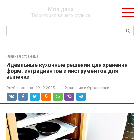
Перейти
Моя дача
к
Территория вашего отдыха
контенту
Поиск:
Главная страница
Идеальные кухонные решения для хранения
форм, ингредиентов и инструментов для
выпечки
Опубликовано:
19.12.2025
Хранение и Организация