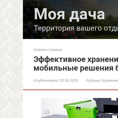
Перейти
Моя дача
к
контенту
Территория вашего отд
Главная страница
Эффективное хранени
мобильные решения б
Опубликовано:
20.06.2025
Рубрика:
Хранение