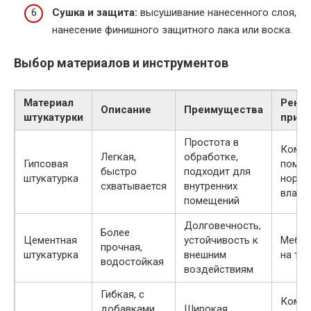
Сушка и защита:
высушивание нанесенного слоя,
нанесение финишного защитного лака или воска.
Выбор материалов и инструментов
Материал
Реко
Описание
Преимущества
штукатурки
прим
Простота в
Комод
Легкая,
обработке,
Гипсовая
помещ
быстро
подходит для
штукатурка
норма
схватывается
внутренних
влажн
помещений
Долговечность,
Более
Цементная
устойчивость к
Мебел
прочная,
штукатурка
внешним
на те
водостойкая
воздействиям
Гибкая, с
Комод
добавками
Широкая