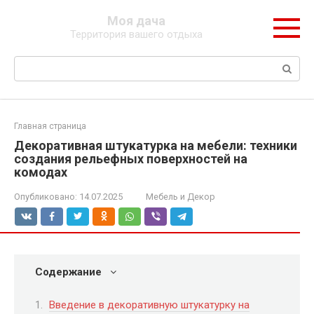
Перейти
Моя дача
к
Территория вашего отдыха
контенту
Поиск:
Главная страница
Декоративная штукатурка на мебели: техники
создания рельефных поверхностей на
комодах
Опубликовано:
14.07.2025
Мебель и Декор
Содержание
Введение в декоративную штукатурку на