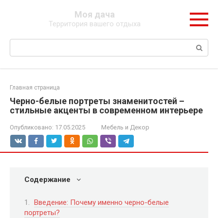
Перейти
Моя дача
к
Территория вашего отдыха
контенту
Поиск:
Главная страница
Черно-белые портреты знаменитостей –
стильные акценты в современном интерьере
Опубликовано:
17.05.2025
Мебель и Декор
Содержание
Введение: Почему именно черно-белые
портреты?