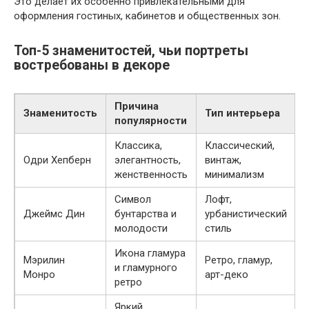
Это делает их особенно привлекательными для
оформления гостиных, кабинетов и общественных зон.
Топ-5 знаменитостей, чьи портреты
востребованы в декоре
Причина
Знаменитость
Тип интерьера
популярности
Классика,
Классический,
Одри Хепберн
элегантность,
винтаж,
женственность
минимализм
Символ
Лофт,
Джеймс Дин
бунтарства и
урбанистический
молодости
стиль
Икона гламура
Мэрилин
Ретро, гламур,
и гламурного
Монро
арт-деко
ретро
Яркий