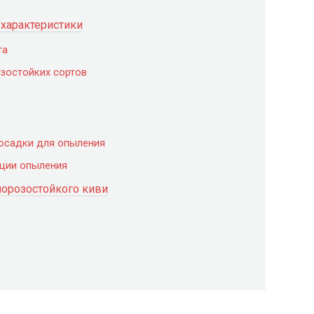
 характеристики
та
зостойких сортов
осадки для опыления
ации опыления
орозостойкого киви