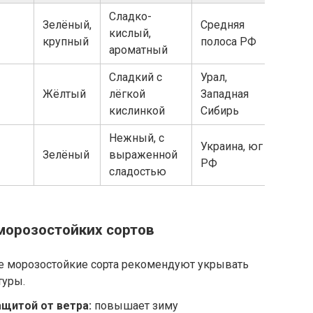
Сладко-
Зелёный,
Средняя
кислый,
крупный
полоса РФ
ароматный
Сладкий с
Урал,
Жёлтый
лёгкой
Западная
кислинкой
Сибирь
Нежный, с
Украина, юг
Зелёный
выраженной
РФ
сладостью
орозостойких сортов
 морозостойкие сорта рекомендуют укрывать
туры.
ащитой от ветра:
повышает зиму