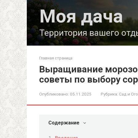
Перейти
Моя дача
к
контенту
Территория вашего отд
Главная страница
Выращивание морозос
советы по выбору со
Опубликовано:
05.11.2025
Рубрика:
Сад и Ог
Содержание