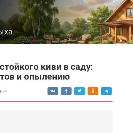
ыха
тойкого киви в саду:
ртов и опылению
ород