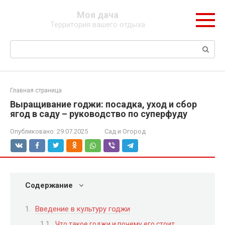
Перейти
Моя дача
к
Территория вашего отдыха
контенту
Поиск:
Главная страница
Выращивание годжи: посадка, уход и сбор
ягод в саду – руководство по суперфуду
Опубликовано:
29.07.2025
Сад и Огород
Содержание
Введение в культуру годжи
Что такое годжи и почему его стоит