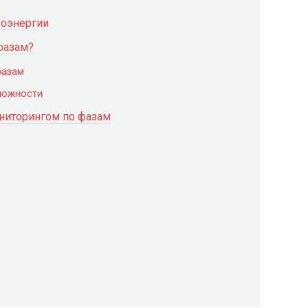
роэнергии
фазам?
фазам
можности
ниторингом по фазам