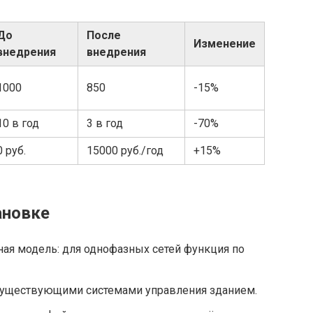
До
После
Изменение
внедрения
внедрения
1000
850
-15%
10 в год
3 в год
-70%
0 руб.
15000 руб./год
+15%
ановке
ная модель: для однофазных сетей функция по
существующими системами управления зданием.