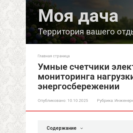
Перейти
Моя дача
к
контенту
Территория вашего отд
Главная страница
Умные счетчики элек
мониторинга нагрузки
энергосбережении
Опубликовано:
10.10.2025
Рубрика:
Инженер
Содержание