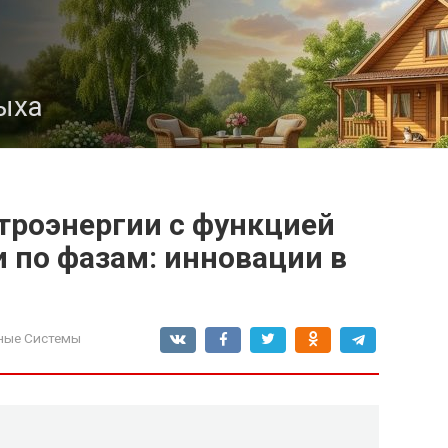
ыха
троэнергии с функцией
 по фазам: инновации в
ные Системы