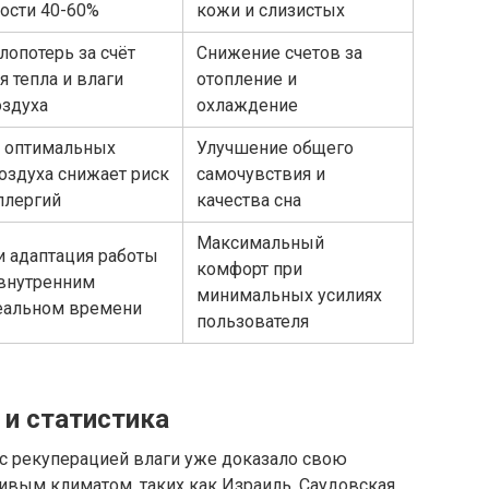
ости 40-60%
кожи и слизистых
лопотерь за счёт
Снижение счетов за
 тепла и влаги
отопление и
здуха
охлаждение
 оптимальных
Улучшение общего
оздуха снижает риск
самочувствия и
ллергий
качества сна
Максимальный
и адаптация работы
комфорт при
внутренним
минимальных усилиях
еальном времени
пользователя
и статистика
с рекуперацией влаги уже доказало свою
ивым климатом, таких как Израиль, Саудовская