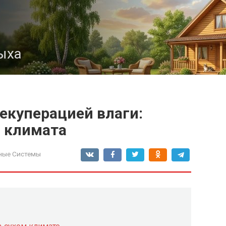
ыха
екуперацией влаги:
о климата
ные Системы