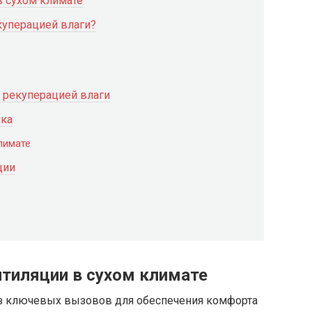
в сухом климате
куперацией влаги?
 рекуперацией влаги
ика
лимате
ции
нтиляции в сухом климате
из ключевых вызовов для обеспечения комфорта