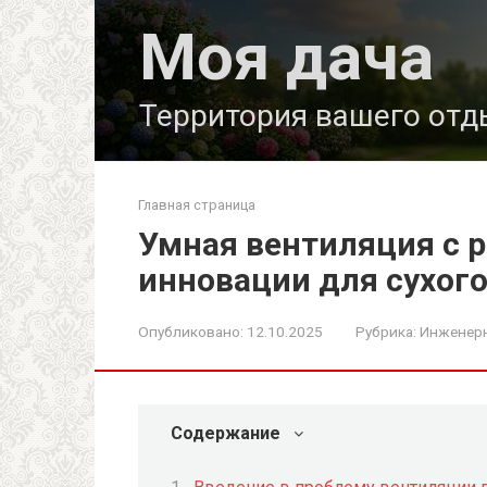
Перейти
Моя дача
к
контенту
Территория вашего отд
Главная страница
Умная вентиляция с р
инновации для сухог
Опубликовано:
12.10.2025
Рубрика:
Инженер
Содержание