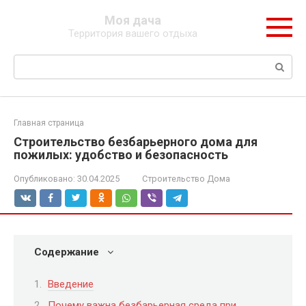
Перейти
Моя дача
к
Территория вашего отдыха
контенту
Поиск:
Главная страница
Строительство безбарьерного дома для
пожилых: удобство и безопасность
Опубликовано:
30.04.2025
Строительство Дома
Содержание
Введение
Почему важна безбарьерная среда при