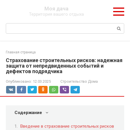
Перейти
Моя дача
к
Территория вашего отдыха
контенту
Поиск:
Главная страница
Страхование строительных рисков: надежная
защита от непредвиденных событий и
дефектов подрядчика
Опубликовано:
12.03.2025
Строительство Дома
Содержание
Введение в страхование строительных рисков