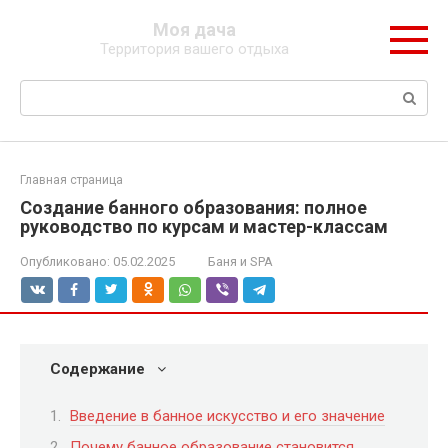
Перейти
Моя дача
к
Территория вашего отдыха
контенту
Поиск:
Главная страница
Создание банного образования: полное
руководство по курсам и мастер-классам
Опубликовано:
05.02.2025
Баня и SPA
Содержание
Введение в банное искусство и его значение
Почему банное образование становится