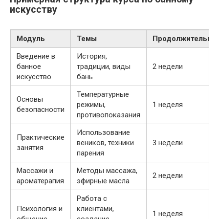
искусству
Модуль
Темы
Продолжительно
Введение в
История,
банное
традиции, виды
2 недели
искусство
бань
Температурные
Основы
режимы,
1 неделя
безопасности
противопоказания
Использование
Практические
веников, техники
3 недели
занятия
парения
Массажи и
Методы массажа,
2 недели
ароматерапия
эфирные масла
Работа с
Психология и
клиентами,
1 неделя
общение
создание