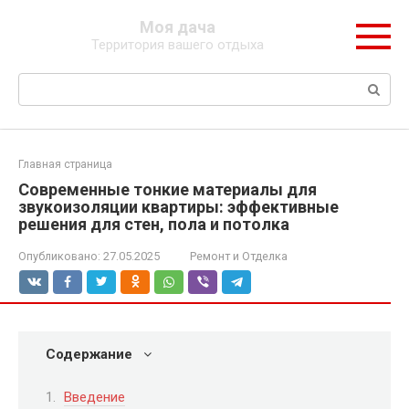
Перейти
Моя дача
к
Территория вашего отдыха
контенту
Поиск:
Главная страница
Современные тонкие материалы для
звукоизоляции квартиры: эффективные
решения для стен, пола и потолка
Опубликовано:
27.05.2025
Ремонт и Отделка
Содержание
Введение