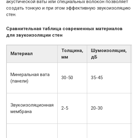
акустической ваты или специальных волокон позволяет
создать тонкую и при этом эффективную звукоизоляцию
стен.
Сравнительная таблица современных материалов
для звукоизоляции стен
Толщина,
Шумоизоляция,
Материал
П
мм
дБ
Х
Минеральная вата
п
30-50
35-45
(панели)
н
э
Звукоизоляционная
О
2-5
20-30
мембрана
п