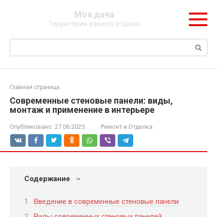
Перейти
Моя дача
к
Территория вашего отдыха
контенту
Поиск:
Главная страница
Современные стеновые панели: виды,
монтаж и применение в интерьере
Опубликовано:
27.06.2025
Ремонт и Отделка
Содержание
Введение в современные стеновые панели
Виды современных стеновых панелей