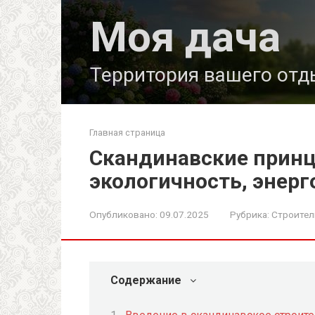
Перейти
Моя дача
к
контенту
Территория вашего отд
Главная страница
Скандинавские принц
экологичность, энер
Опубликовано:
09.07.2025
Рубрика:
Строител
Содержание