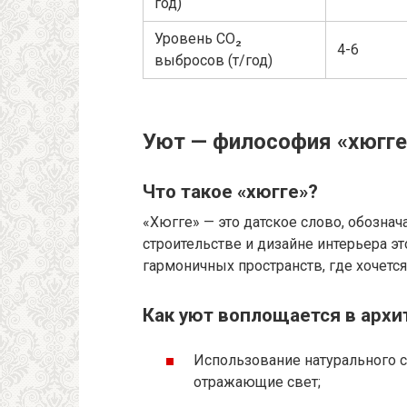
год)
Уровень CO₂
4-6
выбросов (т/год)
Уют — философия «хюгге
Что такое «хюгге»?
«Хюгге» — это датское слово, обознач
строительстве и дизайне интерьера эт
гармоничных пространств, где хочетс
Как уют воплощается в архи
Использование натурального с
отражающие свет;