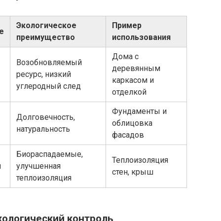
Экологическое
Пример
е
преимущество
использования
Дома с
Возобновляемый
деревянным
ресурс, низкий
каркасом и
углеродный след
отделкой
Фундаменты и
Долговечность,
облицовка
натуральность
фасадов
Биораспадаемые,
Теплоизоляция
я
улучшенная
стен, крыш
теплоизоляция
кологический контроль