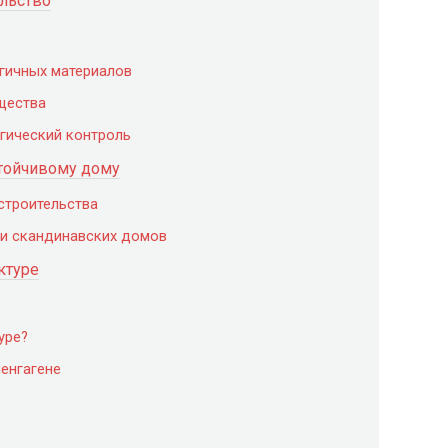
ельство
гичных материалов
щества
гический контроль
тойчивому дому
строительства
ти скандинавских домов
ктуре
уре?
енгагене