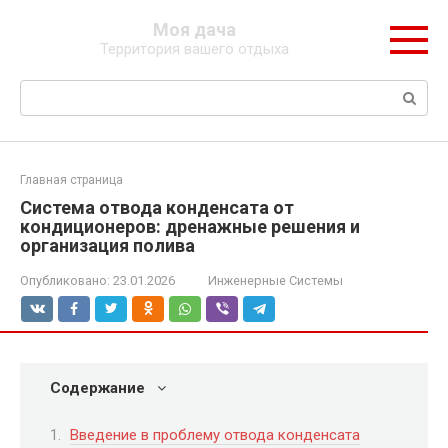
Перейти
Моя дача
к
Территория вашего отдыха
контенту
Поиск:
Главная страница
Система отвода конденсата от
кондиционеров: дренажные решения и
организация полива
Опубликовано:
23.01.2026
Инженерные Системы
Содержание
Введение в проблему отвода конденсата