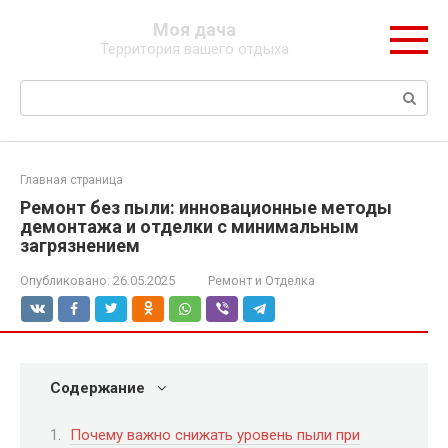
Перейти
Моя дача
к
Территория вашего отдыха
контенту
Поиск:
Главная страница
Ремонт без пыли: инновационные методы
демонтажа и отделки с минимальным
загрязнением
Опубликовано:
26.05.2025
Ремонт и Отделка
Содержание
Почему важно снижать уровень пыли при