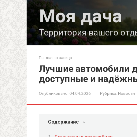
Перейти
Моя дача
к
контенту
Территория вашего отд
Главная страница
Лучшие автомобили дл
доступные и надёжн
Опубликовано:
04.04.2026
Рубрика:
Новости
Содержание