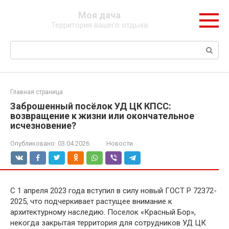
Перейти
Моя дача
к
Территория вашего отдыха
контенту
Поиск:
Главная страница
Заброшенный посёлок УД ЦК КПСС:
возвращение к жизни или окончательное
исчезновение?
Опубликовано:
03.04.2026
Новости
С 1 апреля 2023 года вступил в силу новый ГОСТ Р 72372-
2025, что подчеркивает растущее внимание к
архитектурному наследию. Поселок «Красный Бор»,
некогда закрытая территория для сотрудников УД ЦК