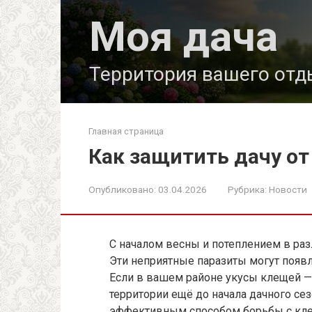
Перейти
Моя дача
к
контенту
Территория вашего отд
Главная страница
Как защитить дачу от
Опубликовано:
03.04.2026
Рубрика:
Новости
С началом весны и потеплением в ра
Эти неприятные паразиты могут появл
Если в вашем районе укусы клещей — 
территории ещё до начала дачного се
эффективным способом борьбы с кле