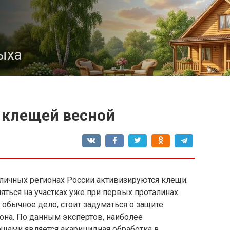
ыха
 клещей весной
зличных регионах России активизируются клещи.
яться на участках уже при первых проталинах.
обычное дело, стоит задуматься о защите
зона. По данным экспертов, наиболее
щами является акарицидная обработка в