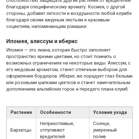
способностью защищать другие растения от вредителей
благодаря специфическому аромату. Космея, с другой
стороны, добавит легкости и воздушности любой клумбе
благодаря своим ажурным листьям и красивым
соцветиям, напоминающим ромашки.
Ипомея, алиссум и иберис
Ипомея — это лиана, которая быстро заполняет
пространство яркими цветами, но стоит помнить о
возможных ограничениях на некоторые виды. Алиссум, с
его медовым ароматом, станет отличным выбором для
оформления бордюров. Иберис же порадует глаз белыми
или розовыми шапками цветков и станет замечательным
дополнением альпийских горок и передего плана клумб.
Растение
Особенности
Условия ухода
Неприхотливые,
Солнце,
Бархатцы
отпугивают
умеренный
вредителей
полив