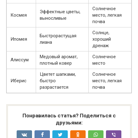
Солнечное
Эффектные цветы,
Космея
место, легкая
выносливые
почва
Солнце,
Быстрорастущая
Ипомея
хороший
лиана
дренаж
Медовый аромат,
Солнечное
Алиссум
плотный ковер
место
Цветет шапками,
Солнечное
Иберис
быстро
место, легкая
разрастается
почва
Понравилась статья? Поделиться с
друзьями: