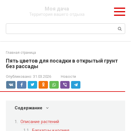
Перейти
Моя дача
к
Территория вашего отдыха
контенту
Поиск:
Главная страница
Пять цветов для посадки в открытый грунт
без рассады
Опубликовано:
31.03.2026
Новости
Содержание
Описание растений
Бархатцы и космея