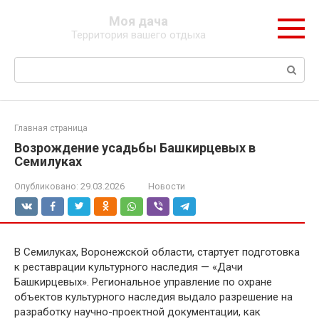
Перейти
Моя дача
к
Территория вашего отдыха
контенту
Поиск:
Главная страница
Возрождение усадьбы Башкирцевых в
Семилуках
Опубликовано:
29.03.2026
Новости
В Семилуках, Воронежской области, стартует подготовка
к реставрации культурного наследия — «Дачи
Башкирцевых». Региональное управление по охране
объектов культурного наследия выдало разрешение на
разработку научно-проектной документации, как