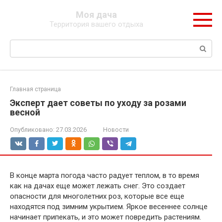
Перейти
Моя дача
к
Территория вашего отдыха
контенту
Поиск:
Главная страница
Эксперт дает советы по уходу за розами
весной
Опубликовано:
27.03.2026
Новости
В конце марта погода часто радует теплом, в то время
как на дачах еще может лежать снег. Это создает
опасности для многолетних роз, которые все еще
находятся под зимним укрытием. Яркое весеннее солнце
начинает припекать, и это может повредить растениям.