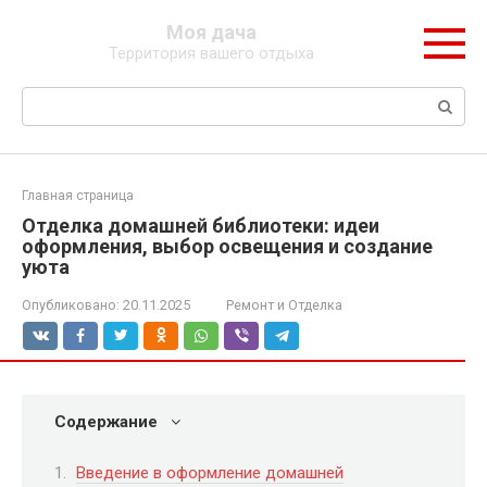
Перейти
Моя дача
к
Территория вашего отдыха
контенту
Поиск:
Главная страница
Отделка домашней библиотеки: идеи
оформления, выбор освещения и создание
уюта
Опубликовано:
20.11.2025
Ремонт и Отделка
Содержание
Введение в оформление домашней