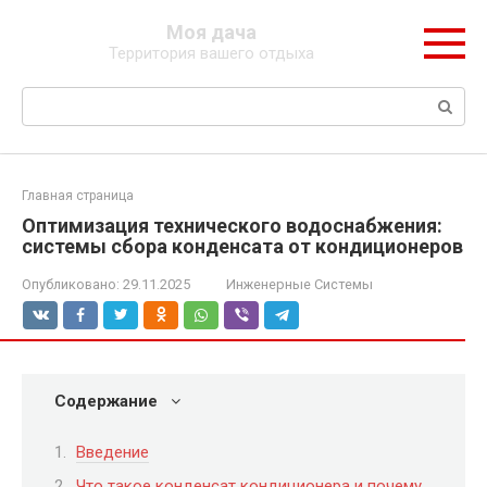
Перейти
Моя дача
к
Территория вашего отдыха
контенту
Поиск:
Главная страница
Оптимизация технического водоснабжения:
системы сбора конденсата от кондиционеров
Опубликовано:
29.11.2025
Инженерные Системы
Содержание
Введение
Что такое конденсат кондиционера и почему