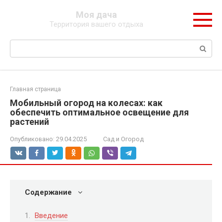
Перейти
Моя дача
к
Территория вашего отдыха
контенту
Поиск:
Главная страница
Мобильный огород на колесах: как
обеспечить оптимальное освещение для
растений
Опубликовано:
29.04.2025
Сад и Огород
Содержание
Введение