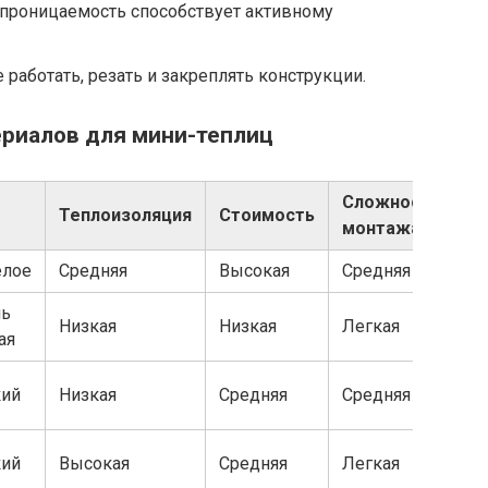
проницаемость способствует активному
работать, резать и закреплять конструкции.
ериалов для мини-теплиц
Сложность
Теплоизоляция
Стоимость
монтажа
ёлое
Средняя
Высокая
Средняя
нь
Низкая
Низкая
Легкая
ая
кий
Низкая
Средняя
Средняя
кий
Высокая
Средняя
Легкая