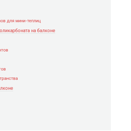
лов для мини-теплиц
оликарбоната на балконе
нтов
тов
странства
алконе