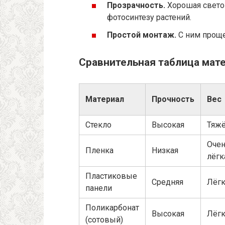
Прозрачность.
Хорошая свето
фотосинтезу растений.
Простой монтаж.
С ним проще 
Сравнительная таблица мат
Материал
Прочность
Вес
Стекло
Высокая
Тяж
Оче
Пленка
Низкая
лёгк
Пластиковые
Средняя
Лёг
панели
Поликарбонат
Высокая
Лёг
(сотовый)