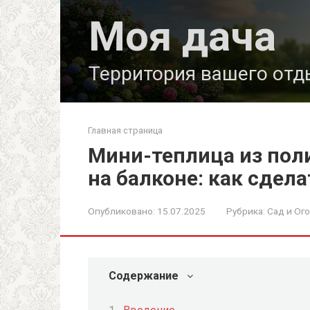
Перейти
Моя дача
к
контенту
Территория вашего отд
Главная страница
Мини-теплица из пол
на балконе: как сдел
Опубликовано:
15.07.2025
Рубрика:
Сад и Ог
Содержание