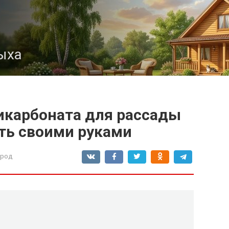
ыха
икарбоната для рассады
ать своими руками
ород