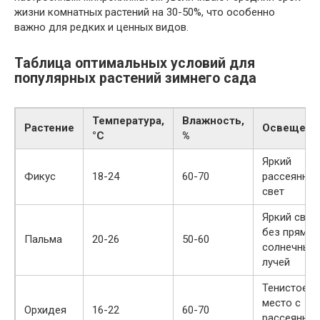
жизни комнатных растений на 30-50%, что особенно
важно для редких и ценных видов.
Таблица оптимальных условий для
популярных растений зимнего сада
Температура,
Влажность,
Растение
Освещени
°C
%
Яркий
Фикус
18-24
60-70
рассеянны
свет
Яркий свет,
без прямых
Пальма
20-26
50-60
солнечных
лучей
Тенистое
место с
Орхидея
16-22
60-70
рассеянны