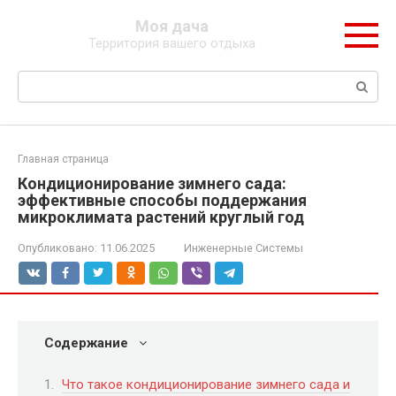
Перейти
Моя дача
к
Территория вашего отдыха
контенту
Поиск:
Главная страница
Кондиционирование зимнего сада:
эффективные способы поддержания
микроклимата растений круглый год
Опубликовано:
11.06.2025
Инженерные Системы
Содержание
Что такое кондиционирование зимнего сада и