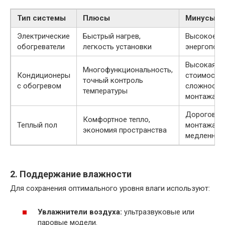
Тип системы
Плюсы
Минусы
Электрические
Быстрый нагрев,
Высокое
обогреватели
легкость установки
энергопот
Высокая
Многофункциональность,
Кондиционеры
стоимость,
точный контроль
с обогревом
сложность
температуры
монтажа
Дороговиз
Комфортное тепло,
Теплый пол
монтажа,
экономия пространства
медленный
2. Поддержание влажности
Для сохранения оптимального уровня влаги используют:
Увлажнители воздуха:
ультразвуковые или
паровые модели.