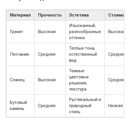
Материал
Прочность
Эстетика
Стоимост
Изысканный,
Гранит
Высокая
разнообразные
Высокая
оттенки
Теплые тона,
Песчаник
Средняя
естественный
Средняя
вид
Темные
цветовые
Сланец
Высокая
Средняя
решения,
текстура
Рустикальный и
Бутовый
Средняя
природный
Низкая
камень
стиль