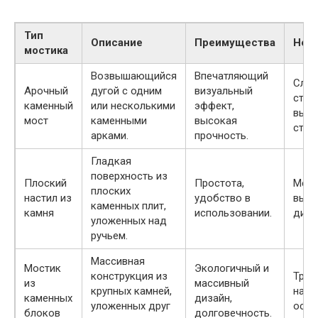
Тип
Описание
Преимущества
Нед
мостика
Возвышающийся
Впечатляющий
Слож
Арочный
дугой с одним
визуальный
стро
каменный
или несколькими
эффект,
высо
мост
каменными
высокая
стои
арками.
прочность.
Гладкая
поверхность из
Плоский
Простота,
Мен
плоских
настил из
удобство в
выра
каменных плит,
камня
использовании.
диза
уложенных над
ручьем.
Массивная
Мостик
Экологичный и
конструкция из
Треб
из
массивный
крупных камней,
наде
каменных
дизайн,
уложенных друг
осно
блоков
долговечность.