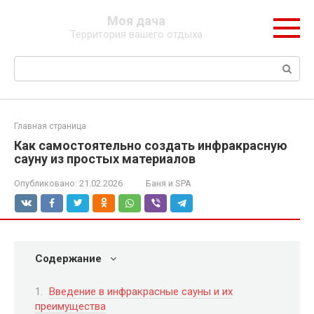
Перейти
Моя дача
к
Территория вашего отдыха
контенту
Поиск:
Главная страница
Как самостоятельно создать инфракрасную
сауну из простых материалов
Опубликовано:
21.02.2026
Баня и SPA
Содержание
Введение в инфракрасные сауны и их
преимущества