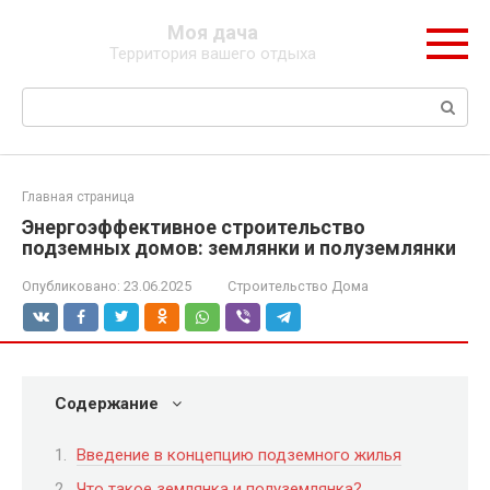
Перейти
Моя дача
к
Территория вашего отдыха
контенту
Поиск:
Главная страница
Энергоэффективное строительство
подземных домов: землянки и полуземлянки
Опубликовано:
23.06.2025
Строительство Дома
Содержание
Введение в концепцию подземного жилья
Что такое землянка и полуземлянка?