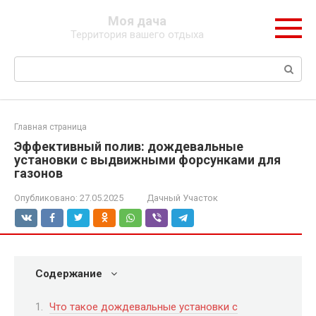
Перейти
Моя дача
к
Территория вашего отдыха
контенту
Поиск:
Главная страница
Эффективный полив: дождевальные
установки с выдвижными форсунками для
газонов
Опубликовано:
27.05.2025
Дачный Участок
Содержание
Что такое дождевальные установки с