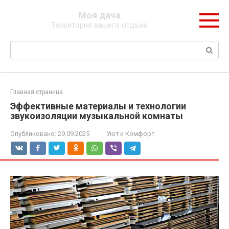
Перейти
Моя дача
к
Территория вашего отдыха
контенту
Поиск:
Главная страница
Эффективные материалы и технологии
звукоизоляции музыкальной комнаты
Опубликовано:
29.09.2025
Уют и Комфорт