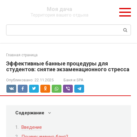
Перейти
Моя дача
к
Территория вашего отдыха
контенту
Поиск:
Главная страница
Эффективные банные процедуры для
студентов: снятие экзаменационного стресса
Опубликовано:
22.11.2025
Баня и SPA
Содержание
Введение
Почему именно баня?