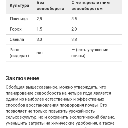
Без
С четырехлетним
Культура
севооборота
севооборотом
Пшеница
2,8
3,5
Горох
1,5
2,0
Свекла
3,0
3,8
Рапс
— (есть улучшение
нет
(сидерат)
почвы)
Заключение
Обобщая вышесказанное, можно утверждать, что
планирование севооборота на четыре года является
одним из наиболее естественных и эффективных
способов восстановления плодородия почвы. Это
позволяет не только повысить урожайность
сельхозкультур, но и сохранить экологический баланс,
уменьшить затраты на химические удобрения, а также