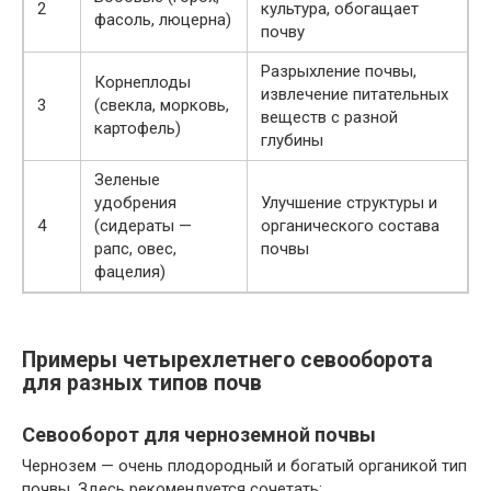
2
культура, обогащает
фасоль, люцерна)
почву
Разрыхление почвы,
Корнеплоды
извлечение питательных
3
(свекла, морковь,
веществ с разной
картофель)
глубины
Зеленые
удобрения
Улучшение структуры и
4
(сидераты —
органического состава
рапс, овес,
почвы
фацелия)
Примеры четырехлетнего севооборота
для разных типов почв
Севооборот для черноземной почвы
Чернозем — очень плодородный и богатый органикой тип
почвы. Здесь рекомендуется сочетать: