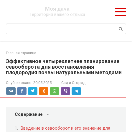
Перейти
Моя дача
к
Территория вашего отдыха
контенту
Поиск:
Главная страница
Эффективное четырехлетнее планирование
севооборота для восстановления
плодородия почвы натуральными методами
Опубликовано:
20.05.2025
Сад и Огород
Содержание
Введение в севооборот и его значение для