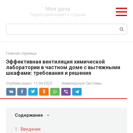
Перейти
Моя дача
к
Территория вашего отдыха
контенту
Поиск:
Главная страница
Эффективная вентиляция химической
лаборатории в частном доме с вытяжными
шкафами: требования и решения
Опубликовано:
11.04.2025
Инженерные Системы
Содержание
Введение