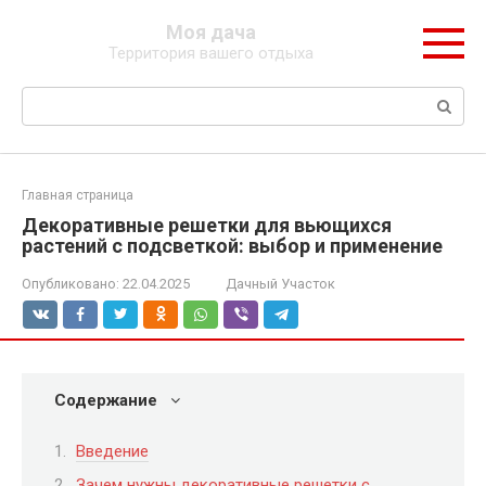
Перейти
Моя дача
к
Территория вашего отдыха
контенту
Поиск:
Главная страница
Декоративные решетки для вьющихся
растений с подсветкой: выбор и применение
Опубликовано:
22.04.2025
Дачный Участок
Содержание
Введение
Зачем нужны декоративные решетки с