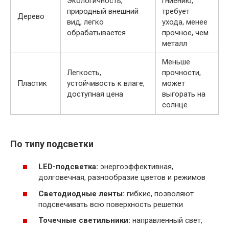
Экологичность,
гниению,
природный внешний
требует
Дерево
вид, легко
ухода, менее
обрабатывается
прочное, чем
металл
Меньше
Легкость,
прочности,
Пластик
устойчивость к влаге,
может
доступная цена
выгорать на
солнце
По типу подсветки
LED-подсветка:
энергоэффективная,
долговечная, разнообразие цветов и режимов
Светодиодные ленты:
гибкие, позволяют
подсвечивать всю поверхность решетки
Точечные светильники:
направленный свет,