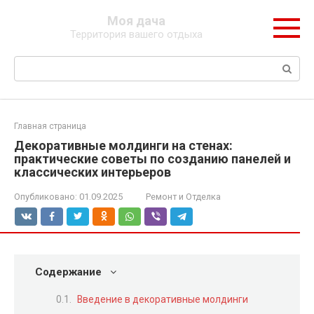
Перейти
Моя дача
к
Территория вашего отдыха
контенту
Поиск:
Главная страница
Декоративные молдинги на стенах:
практические советы по созданию панелей и
классических интерьеров
Опубликовано:
01.09.2025
Ремонт и Отделка
Содержание
Введение в декоративные молдинги