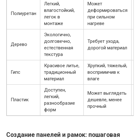
Легкий,
Может
влагостойкий,
деформироваться
К
Полиуретан
легок в
при сильном
м
монтаже
нагреве
Экологично,
долговечно,
Требует ухода,
К
Дерево
естественная
дорогой материал
р
текстура
Красивое литье,
Хрупкий, тяжелый,
К
Гипс
традиционный
восприимчив к
а
материал
влаге
Доступен,
Может выглядеть
С
легкий,
Пластик
дешевле, менее
с
разнообразие
прочный
к
форм
Создание панелей и рамок: пошаговая