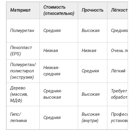
Стоимость
Материал
Прочность
Лёгкость 
(относительно)
Полиуретан
Средняя
Высокая
Средняя
Пенопласт
Низкая
Низкая
Очень лёгк
(EPS)
Полиуретан/
Низкая-
полистирол
Средняя
Лёгкий
средняя
(экструзия)
Дерево
Средняя-
Требует н
(массив,
Высокая
высокая
обработки
МДФ)
Гипс/
Высокая
Профессио
Средняя
лепнина
(внутри)
установка