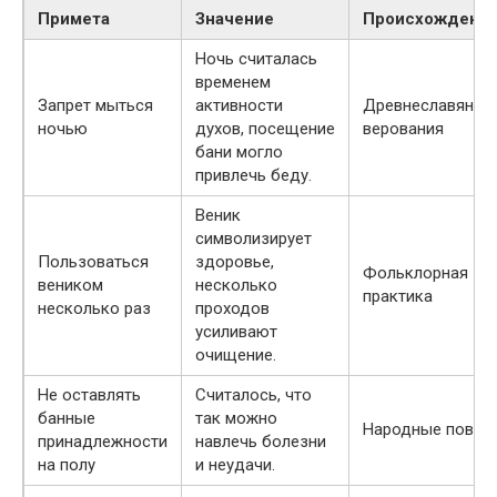
Примета
Значение
Происхождени
Ночь считалась
временем
Запрет мыться
активности
Древнеславянск
ночью
духов, посещение
верования
бани могло
привлечь беду.
Веник
символизирует
Пользоваться
здоровье,
Фольклорная
веником
несколько
практика
несколько раз
проходов
усиливают
очищение.
Не оставлять
Считалось, что
банные
так можно
Народные повер
принадлежности
навлечь болезни
на полу
и неудачи.