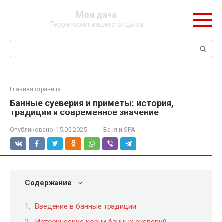
Перейти
Моя дача
к
Территория вашего отдыха
контенту
Поиск:
Главная страница
Банные суеверия и приметы: история,
традиции и современное значение
Опубликовано:
15.05.2025
Баня и SPA
Содержание
Введение в банные традиции
Исторические корни банных суеверий